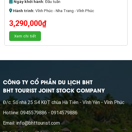
Ngày khởi hành:
Đầu tuần
Hành trình:
Vĩnh Phúc - Nha Trang - Vĩnh Phúc
3,290,000
₫
Xem chi tiết
CÔNG TY CỔ PHẦN DU LỊCH BHT
BHT TOURIST JOINT STOCK COMPANY
Đ/c: Số nhà 25 S4 KĐT chùa Hà Tiên - Vĩnh Yên - Vĩnh Phúc
Hotline: 0945579886 - 0914579886
Email:
info@bhttourist.com