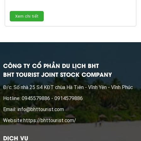
Xem chi tiết
CÔNG TY CỔ PHẦN DU LỊCH BHT
BHT TOURIST JOINT STOCK COMPANY
Đ/c: Số nhà 25 S4 KĐT chùa Hà Tiên - Vĩnh Yên - Vĩnh Phúc
Hotline: 0945579886 - 0914579886
Email:
info@bhttourist.com
Website:
https://bhttourist.com/
DỊCH VỤ