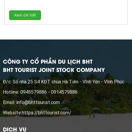
Xem chi tiết
CÔNG TY CỔ PHẦN DU LỊCH BHT
BHT TOURIST JOINT STOCK COMPANY
Đ/c: Số nhà 25 S4 KĐT chùa Hà Tiên - Vĩnh Yên - Vĩnh Phúc
Hotline: 0945579886 - 0914579886
Email:
info@bhttourist.com
Website:
https://bhttourist.com/
DỊCH VỤ