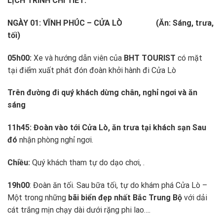
LỊCH TRÌNH CHI TIẾT:
NGÀY 01: VĨNH PHÚC – CỬA LÒ (Ăn: Sáng, trưa,
tối)
05h00:
Xe và hướng dẫn viên của
BHT TOURIST
có mặt
tại điểm xuất phát đón đoàn khởi hành đi Cửa Lò
Trên đường đi quý khách dừng chân, nghỉ ngơi và ăn
sáng
11h45:
Đoàn vào tới Cửa Lò, ăn trưa tại khách sạn Sau
đó
nhận phòng nghỉ ngơi.
Chiều:
Quý khách tham tự do dạo chơi, .
19h00
: Đoàn ăn tối. Sau bữa tối, tự do khám phá Cửa Lò –
Một trong những
bãi biển đẹp nhất Bắc Trung Bộ
với dải
cát trắng mịn chạy dài dưới rặng phi lao….