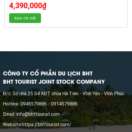
4,390,000
₫
Xem chi tiết
CÔNG TY CỔ PHẦN DU LỊCH BHT
BHT TOURIST JOINT STOCK COMPANY
Đ/c: Số nhà 25 S4 KĐT chùa Hà Tiên - Vĩnh Yên - Vĩnh Phúc
Hotline: 0945579886 - 0914579886
Email:
info@bhttourist.com
Website:
https://bhttourist.com/