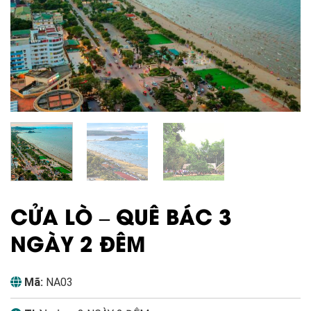
CỬA LÒ – QUÊ BÁC 3
NGÀY 2 ĐÊM
Mã:
NA03